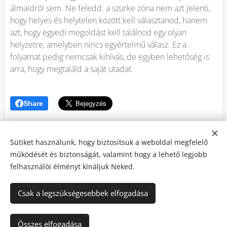
álmaidról sem. Ne feledd: a szürke zóna nem azt jelenti,
hogy helyes és helytelen között kell választanod, hanem
azt, hogy egyedi megoldást kell találnod egy olyan
helyzetre, amelyben nincs egyértelmű válasz. Ez a
folyamat pedig nemcsak kihívás, de egyben lehetőség is
arra, hogy megtaláld a saját utadat.
Share
Sütiket használunk, hogy biztosítsuk a weboldal megfelelő
működését és biztonságát, valamint hogy a lehető legjobb
felhasználói élményt kínáljuk Neked.
Tudatos Elme / A módszer, ami elvezet önmagadhoz.
Felnőttképzési regisztrációs szám: B/2023/000891
Csak a legszükségesebbek elfogadása
Certified member of NGH
Kapcsolat
Sütik
Összes elfogadása