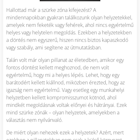
Hallottad már a szürke zóna kifejezést? A
mindennapokban gyakran találkozunk olyan helyzetekkel,
amelyek nem feketék vagy fehérek, ahol nincs egyértelmű
helyes vagy helytelen megoldás. Ezekben a helyzetekben
a döntés nem egyszerű, hiszen nincs biztos kapaszkodó
vagy szabály, ami segítene az útmutatásban.
Talán volt már olyan pillanat az életedben, amikor egy
fontos döntést kellett meghoznod, de nem volt
egyértelmű, hogy mi a helyes lépés. Lehet, hogy egy
barátodért kellett kiállnod, miközben érezted, hogy az
igazság nem egyértelmű. Vagy esetleg egy munkahelyi
helyzetben kellett kompromisszumot kötnöd, ahol
mindkét megoldásnak voltak előnyei és hátrányai. Ezek
mind szürke zónák – olyan helyzetek, amelyekben a
választás nem nyilvánvaló.
De miért olyan nehezek ezek a helyzetek? Azért, mert
ezekben a pillanatokban nem csak a külső környezet