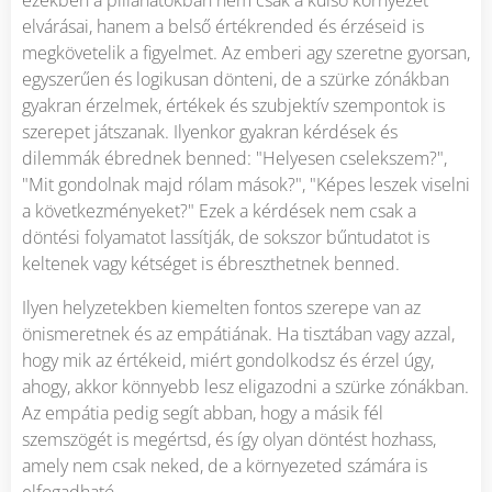
elvárásai, hanem a belső értékrended és érzéseid is
megkövetelik a figyelmet. Az emberi agy szeretne gyorsan,
egyszerűen és logikusan dönteni, de a szürke zónákban
gyakran érzelmek, értékek és szubjektív szempontok is
szerepet játszanak. Ilyenkor gyakran kérdések és
dilemmák ébrednek benned: "Helyesen cselekszem?",
"Mit gondolnak majd rólam mások?", "Képes leszek viselni
a következményeket?" Ezek a kérdések nem csak a
döntési folyamatot lassítják, de sokszor bűntudatot is
keltenek vagy kétséget is ébreszthetnek benned.
Ilyen helyzetekben kiemelten fontos szerepe van az
önismeretnek és az empátiának. Ha tisztában vagy azzal,
hogy mik az értékeid, miért gondolkodsz és érzel úgy,
ahogy, akkor könnyebb lesz eligazodni a szürke zónákban.
Az empátia pedig segít abban, hogy a másik fél
szemszögét is megértsd, és így olyan döntést hozhass,
amely nem csak neked, de a környezeted számára is
elfogadható.