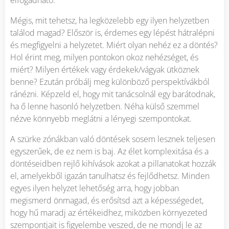
Mégis, mit tehetsz, ha legközelebb egy ilyen helyzetben
találod magad? Először is, érdemes egy lépést hátralépni
és megfigyelni a helyzetet. Miért olyan nehéz ez a döntés?
Hol érint meg, milyen pontokon okoz nehézséget, és
miért? Milyen értékek vagy érdekek/vágyak ütköznek
benne? Ezután próbálj meg különböző perspektívákból
ránézni. Képzeld el, hogy mit tanácsolnál egy barátodnak,
ha ő lenne hasonló helyzetben. Néha külső szemmel
nézve könnyebb meglátni a lényegi szempontokat.
A szürke zónákban való döntések sosem lesznek teljesen
egyszerűek, de ez nem is baj. Az élet komplexitása és a
döntéseidben rejlő kihívások azokat a pillanatokat hozzák
el, amelyekből igazán tanulhatsz és fejlődhetsz. Minden
egyes ilyen helyzet lehetőség arra, hogy jobban
megismerd önmagad, és erősítsd azt a képességedet,
hogy hű maradj az értékeidhez, miközben környezeted
szempontjait is figyelembe veszed, de ne mondj le az