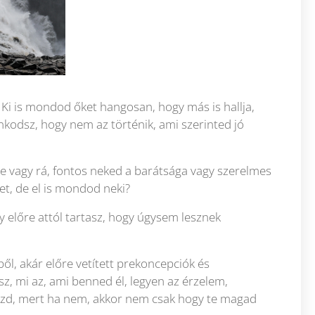
 Ki is mondod őket hangosan, hogy más is hallja,
ankodsz, hogy nem az történik, ami szerinted jó
ke vagy rá, fontos neked a barátsága vagy szerelmes
et, de el is mondod neki?
 előre attól tartasz, hogy úgysem lesznek
ől, akár előre vetített prekoncepciók és
z, mi az, ami benned él, legyen az érzelem,
ejezd, mert ha nem, akkor nem csak hogy te magad