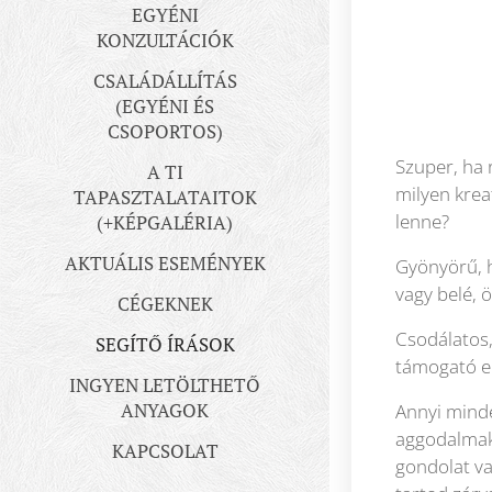
EGYÉNI
KONZULTÁCIÓK
CSALÁDÁLLÍTÁS
(EGYÉNI ÉS
CSOPORTOS)
Szuper, ha 
A TI
milyen krea
TAPASZTALATAITOK
lenne?
(+KÉPGALÉRIA)
AKTUÁLIS ESEMÉNYEK
Gyönyörű, h
vagy belé, 
CÉGEKNEK
Csodálatos,
SEGÍTŐ ÍRÁSOK
támogató em
INGYEN LETÖLTHETŐ
ANYAGOK
Annyi minde
aggodalmak 
KAPCSOLAT
gondolat va