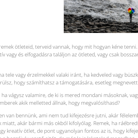
remek ötleteid, terveid vannak, hogy mit hogyan kéne tenni.
tív vagy és elfogadásra találjon az ötleted, vagy csak bossz
a tele vagy érzelmekkel valaki iránt, ha kedveled vagy büsz
örülsz, hogy számíthatsz a támogatására, esetleg megnevett
 ha vágysz valamire, de ki is mered mondani másoknak, vagy
berek akik melletted állnak, hogy megvalósíthasd?
n van bennünk, ami nem tud kifejezésre jutni, akár félelemb
miatt, akár bármi más okból kifolyólag. Remek, ha ráébreds
gy kreatív ötlet, de pont ugyanolyan fontos az is, hogy kif