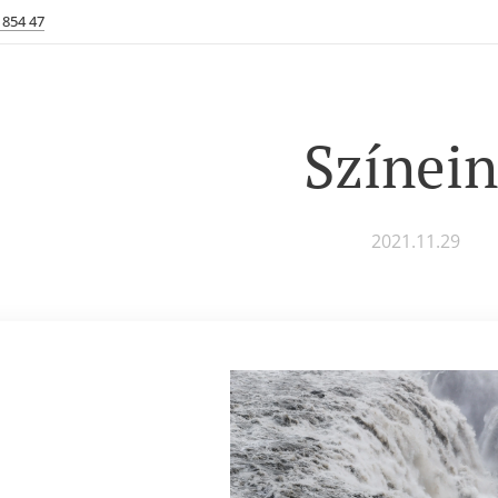
 854 47
Színei
2021.11.29