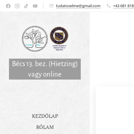
tudatoselme@gmail.com
+43 681 818
Bécs 13. bez. (Hietzing)
vagy online
KEZDŐLAP
RÓLAM