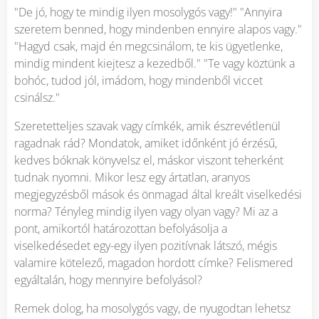
"De jó, hogy te mindig ilyen mosolygós vagy!" "Annyira
szeretem benned, hogy mindenben ennyire alapos vagy."
"Hagyd csak, majd én megcsinálom, te kis ügyetlenke,
mindig mindent kiejtesz a kezedből." "Te vagy köztünk a
bohóc, tudod jól, imádom, hogy mindenből viccet
csinálsz."
Szeretetteljes szavak vagy címkék, amik észrevétlenül
ragadnak rád? Mondatok, amiket időnként jó érzésű,
kedves bóknak könyvelsz el, máskor viszont teherként
tudnak nyomni. Mikor lesz egy ártatlan, aranyos
megjegyzésből mások és önmagad által kreált viselkedési
norma? Tényleg mindig ilyen vagy olyan vagy? Mi az a
pont, amikortól határozottan befolyásolja a
viselkedésedet egy-egy ilyen pozitívnak látszó, mégis
valamire kötelező, magadon hordott címke? Felismered
egyáltalán, hogy mennyire befolyásol?
Remek dolog, ha mosolygós vagy, de nyugodtan lehetsz