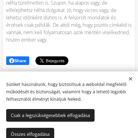
néha türelmetlen is. Szuper, ha alapos vagy, de
elfelejthetsz néha dolgokat. Jó, hogy vicces vagy, de
lehetsz időnként dühös is. A felsorolt mondatok és
érzések csak példák. De attól még, hogy pozitív címkéid is
vannak, nem kell folyamatosan azok mentén viselkedned,
hiszen ember vagy.
Share
Sütiket használunk, hogy biztosítsuk a weboldal megfelelő
működését és biztonságát, valamint hogy a lehető legjobb
felhasználói élményt kínáljuk Neked.
Tudatos Elme / A módszer, ami elvezet önmagadhoz.
Felnőttképzési regisztrációs szám: B/2023/000891
Csak a legszükségesebbek elfogadása
Certified member of NGH
Kapcsolat
Sütik
Összes elfogadása