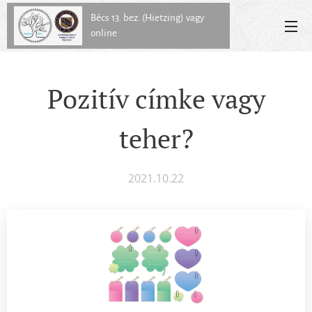
Bécs 13. bez. (Hietzing) vagy
online
Pozitív címke vagy
teher?
2021.10.22