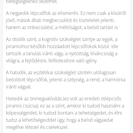
betegségekhez vezethet.
A negyedik lépcsőfok az elismerés. Ez nem csak a kívülről
jövő, mások általi megbecsülést és tiszteletet jelenti,
hanem az önbecsülést, a méltóságot, a belső tartást is.
Az ötödik szint, a kognitív szükséglet szintje az egyik, a
piramishoz később hozzáadott lépcsőfokok közül. Ide
tartozik a tanulás iránti vágy, a nyitottság, kíváncsiság a
világra, a fejlődésre, felfedezésre való igény.
A hatodik, az esztétikai szükséglet szintén utólagosan
betoldott lépcsőfok, jelenti a szépség, a rend, a harmónia
iránti vágyat.
Hetedik az önmegvalósítás (ez volt az eredeti ötlépcsős
piramis csúcsa), ez az a szint, amikor ki tudod használni a
képességeidet, ki tudod bontani a tehetségedet, és élni
tudsz a lehetőségeiddel úgy, hogy a belső vágyaidat
megélve létezel és cselekszel.