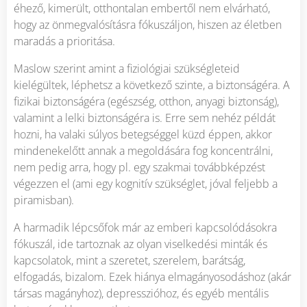
éhező, kimerült, otthontalan embertől nem elvárható,
hogy az önmegvalósításra fókuszáljon, hiszen az életben
maradás a prioritása.
Maslow szerint amint a fiziológiai szükségleteid
kielégültek, léphetsz a következő szinte, a biztonságéra. A
fizikai biztonságéra (egészség, otthon, anyagi biztonság),
valamint a lelki biztonságéra is. Erre sem nehéz példát
hozni, ha valaki súlyos betegséggel küzd éppen, akkor
mindenekelőtt annak a megoldására fog koncentrálni,
nem pedig arra, hogy pl. egy szakmai továbbképzést
végezzen el (ami egy kognitív szükséglet, jóval feljebb a
piramisban).
A harmadik lépcsőfok már az emberi kapcsolódásokra
fókuszál, ide tartoznak az olyan viselkedési minták és
kapcsolatok, mint a szeretet, szerelem, barátság,
elfogadás, bizalom. Ezek hiánya elmagányosodáshoz (akár
társas magányhoz), depresszióhoz, és egyéb mentális