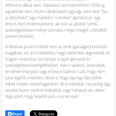
differenciákkal sem. Ráadásul nem tekinthető 100%-ig
egzaktnak sem, hiszen alkalmasint egy-egy szint akár "be
is áldozható" egy másikért "cserébe" (gondolj pl. egy
éhező, fázó festőművészre, aki bár az alsóbb szintű
szükségleteiben hiányt szenved, mégis megéli a felsőbb
szinten lévőket).
A Maslow piramis tehát nem az örök igazságot hordozza
magában, de arra tökéletes, hogy rátekintve átgondold, te
hogyan működsz, hol tartasz a saját igényeid és
szükségleteid kielégítésében. Van-e valahol, valamelyik
területen hiányod, vagy érzed-e bárhol is azt, hogy nem
jutsz egyről a kettőre, látod-e, hogy egy-egy lépcsőfok
nálad milyen összefüggésben áll a másikkal. Ha pedig úgy
veszed észre, valahol elakadtál, vagy hiányod van, akkor
tégy azért, hogy feljebb juss a piramison!
Share