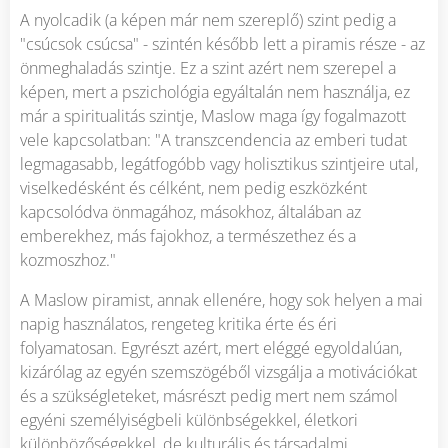
A nyolcadik (a képen már nem szereplő) szint pedig a
"csúcsok csúcsa" - szintén később lett a piramis része - az
önmeghaladás szintje. Ez a szint azért nem szerepel a
képen, mert a pszichológia egyáltalán nem használja, ez
már a spiritualitás szintje, Maslow maga így fogalmazott
vele kapcsolatban: "A transzcendencia az emberi tudat
legmagasabb, legátfogóbb vagy holisztikus szintjeire utal,
viselkedésként és célként, nem pedig eszközként
kapcsolódva önmagához, másokhoz, általában az
emberekhez, más fajokhoz, a természethez és a
kozmoszhoz."
A Maslow piramist, annak ellenére, hogy sok helyen a mai
napig használatos, rengeteg kritika érte és éri
folyamatosan. Egyrészt azért, mert eléggé egyoldalúan,
kizárólag az egyén szemszögéből vizsgálja a motivációkat
és a szükségleteket, másrészt pedig mert nem számol
egyéni személyiségbeli különbségekkel, életkori
különbözőségekkel, de kulturális és társadalmi