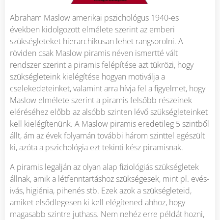
Abraham Maslow amerikai pszichológus 1940-es
években kidolgozott elmélete szerint az emberi
szükségleteket hierarchikusan lehet rangsorolni. A
röviden csak Maslow piramis néven ismertté vált
rendszer szerint a piramis felépítése azt tükrözi, hogy
szükségleteink kielégítése hogyan motiválja a
cselekedeteinket, valamint arra hívja fel a figyelmet, hogy
Maslow elmélete szerint a piramis felsőbb részeinek
eléréséhez előbb az alsóbb szinten lévő szükségleteinket
kell kielégítenünk. A Maslow piramis eredetileg 5 szintből
állt, ám az évek folyamán további három szinttel egészült
ki, azóta a pszichológia ezt tekinti kész piramisnak.
A piramis legalján az olyan alap fiziológiás szükségletek
állnak, amik a létfenntartáshoz szükségesek, mint pl. evés-
ivás, higiénia, pihenés stb. Ezek azok a szükségleteid,
amiket elsődlegesen ki kell elégítened ahhoz, hogy
magasabb szintre juthass. Nem nehéz erre példát hozni,