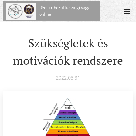
Bécs 13. bez. (Hietzing) vagy
online
Szükségletek és
motivációk rendszere
2022.03.31