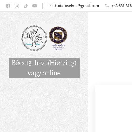
tudatoselme@gmail.com
+43 681 818
Bécs 13. bez. (Hietzing)
vagy online