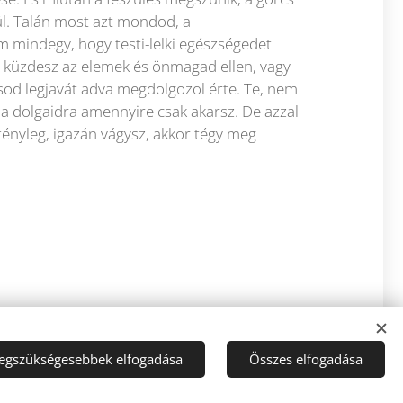
ül. Talán most azt mondod, a
 mindegy, hogy testi-lelki egészségedet
 küzdesz az elemek és önmagad ellen, vagy
ásod legjavát adva megdolgozol érte. Te, nem
a dolgaidra amennyire csak akarsz. De azzal
tényleg, igazán vágysz, akkor tégy meg
legszükségesebbek elfogadása
Összes elfogadása