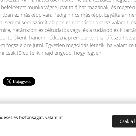
a befektetett munka végre utat találhat magának, és megtér
rtban ez másképp van. Pedig nincs másképp. Egyáltalán nem
a, semmi sem számít alapon mindenáron akarsz valamit, és
mire, határozott és céltudatos vagy, és a tudásod és kitart
portolóként, hanem hétköznapi emberként is ráfeszülhetsz 
m fogsz előre jutni. Egyetlen megoldás létezik: ha valamire 
i csak tőled telik, majd engedd, hogy legyen.
dését és biztonságát, valamint
Csak a 