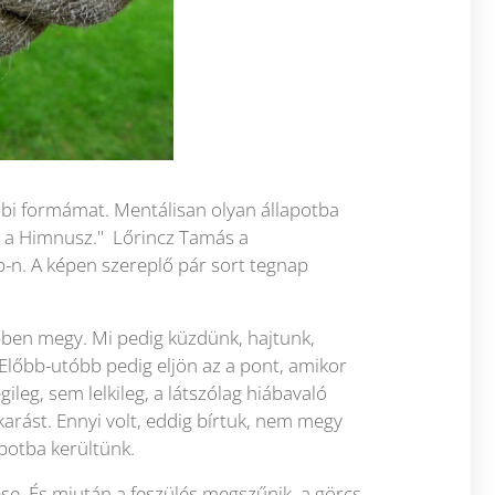
bbi formámat. Mentálisan olyan állapotba
t a Himnusz." Lőrincz Tamás a
-n. A képen szereplő pár sort tegnap
bben megy. Mi pedig küzdünk, hajtunk,
 Előbb-utóbb pedig eljön az a pont, amikor
leg, sem lelkileg, a látszólag hiábavaló
karást. Ennyi volt, eddig bírtuk, nem megy
apotba kerültünk.
ése. És miután a feszülés megszűnik, a görcs