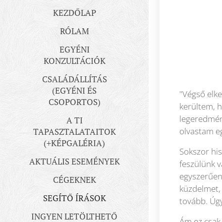
KEZDŐLAP
RÓLAM
EGYÉNI
KONZULTÁCIÓK
CSALÁDÁLLÍTÁS
(EGYÉNI ÉS
"Végső elk
CSOPORTOS)
kerültem, 
legeredmén
A TI
olvastam eg
TAPASZTALATAITOK
(+KÉPGALÉRIA)
Sokszor hi
AKTUÁLIS ESEMÉNYEK
feszülünk v
egyszerűen 
CÉGEKNEK
küzdelmet, 
SEGÍTŐ ÍRÁSOK
tovább. Úg
INGYEN LETÖLTHETŐ
Ám ez csak 