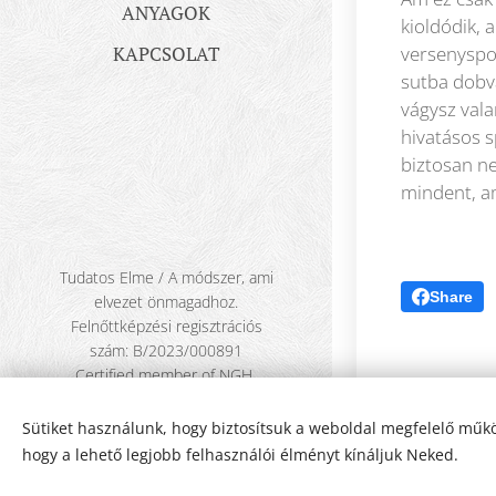
ANYAGOK
kioldódik, 
KAPCSOLAT
versenyspo
sutba dobv
vágysz vala
hivatásos s
biztosan ne
mindent, am
Tudatos Elme / A módszer, ami
Share
elvezet önmagadhoz.
Felnőttképzési regisztrációs
szám: B/2023/000891
Certified member of NGH
Kapcsolat
Sütiket használunk, hogy biztosítsuk a weboldal megfelelő műkö
hogy a lehető legjobb felhasználói élményt kínáljuk Neked.
Sütik