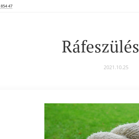
 854 47
Ráfeszülé
2021.10.25