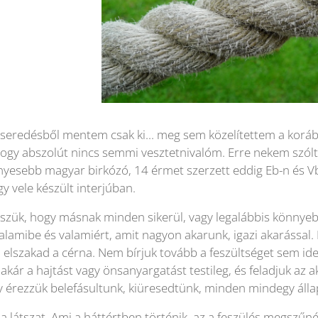
eseredésből mentem csak ki... meg sem közelítettem a korá
hogy abszolút nincs semmi vesztetnivalóm. Erre nekem szól
yesebb magyar birkózó, 14 érmet szerzett eddig Eb-n és Vb
y vele készült interjúban.
sszük, hogy másnak minden sikerül, vagy legalábbis könnye
alamibe és valamiért, amit nagyon akarunk, igazi akarással.
elszakad a cérna. Nem bírjuk tovább a feszültséget sem idegi
akár a hajtást vagy önsanyargatást testileg, és feladjuk az a
y érezzük belefásultunk, kiüresedtünk, minden mindegy áll
a látszat. Ami a háttértben történik, az a feszülés megszűn