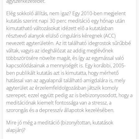
agyszerkezetedet.
Elég sokkoló állítás, nem igaz? Egy 2010-ben megjelent
kutatás szerint napi 30 perc meditáció egy hónap után
kimutatható változásokat idézett elő a kutatásban
résztvevő alanyok elülső cinguláris kéregnek (ACC)
nevezett agyterületén. Az itt található idegrostok sűrűbbé
váltak, vagyis az ideghálózat az addig meglévőnek
többszörösére növelte magát, és így az egymással való
kapcsolódásainak a mennyiségét is. Egy korábbi, 2005-
ben publikált kutatás azt is kimutatta, hogy mérhető
hatással van az agyalapnál található amigdalára is, mely
agyterület az érzelemfeldolgozásban játszik komoly
szerepet; ezzel együtt pedig az is bebizonyosodott, hogy a
meditációnak kiemelt fontossága van a stressz, a
szorongás és a depresszív állapotok kezelésében.
Mire jó még a meditáció (bizonyítottan, kutatások
alapján)?