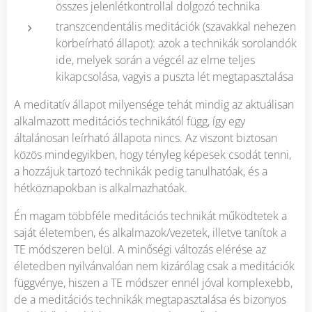
összes jelenlétkontrollal dolgozó technika
transzcendentális meditációk (szavakkal nehezen
körbeírható állapot): azok a technikák sorolandók
ide, melyek során a végcél az elme teljes
kikapcsolása, vagyis a puszta lét megtapasztalása
A meditatív állapot milyensége tehát mindig az aktuálisan
alkalmazott meditációs technikától függ, így egy
általánosan leírható állapota nincs. Az viszont biztosan
közös mindegyikben, hogy tényleg képesek csodát tenni,
a hozzájuk tartozó technikák pedig tanulhatóak, és a
hétköznapokban is alkalmazhatóak.
Én magam többféle meditációs technikát működtetek a
saját életemben, és alkalmazok/vezetek, illetve tanítok a
TE módszeren belül. A minőségi változás elérése az
életedben nyilvánvalóan nem kizárólag csak a meditációk
függvénye, hiszen a TE módszer ennél jóval komplexebb,
de a meditációs technikák megtapasztalása és bizonyos