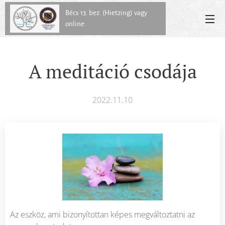
Bécs 13. bez. (Hietzing) vagy
online
A meditáció csodája
2022.11.10
Az eszköz, ami bizonyítottan képes megváltoztatni az