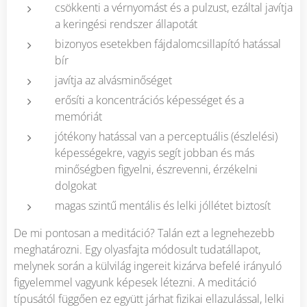
csökkenti a vérnyomást és a pulzust, ezáltal javítja
a keringési rendszer állapotát
bizonyos esetekben fájdalomcsillapító hatással
bír
javítja az alvásminőséget
erősíti a koncentrációs képességet és a
memóriát
jótékony hatással van a perceptuális (észlelési)
képességekre, vagyis segít jobban és más
minőségben figyelni, észrevenni, érzékelni
dolgokat
magas szintű mentális és lelki jóllétet biztosít
De mi pontosan a meditáció? Talán ezt a legnehezebb
meghatározni. Egy olyasfajta módosult tudatállapot,
melynek során a külvilág ingereit kizárva befelé irányuló
figyelemmel vagyunk képesek létezni. A meditáció
típusától függően ez együtt járhat fizikai ellazulással, lelki