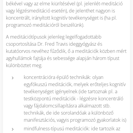
békével vagy az elme kiürítésével (pl. jelenlét-meditáció
vagy légzésmeditáció esetén), de jelenthet nagyon is
koncentrált, irányított kognitív tevékenységet is (ha pl.
programozó meditációról beszélünk).
A meditációtípusok jelenleg legelfogadottabb
csoportosítása Dr. Fred Travis ideggyógyász és
kutatóorvos nevéhez fűződik, ő a meditációk közben mért
agyhullámok fajtája és sebessége alapján három típust
különböztet meg.
koncentrációra épülő technikák: olyan
egyfókuszú meditációk, melyek erőteljes kognitív
tevékenységet igényelnek (ide tartoznak pl. a
testközpontú meditációk - légzésre koncentráló
vagy fájdalomcsillapításra alkalmazott stb.
technikák, de ide sorolandóak a különböző
manifesztációs, vagyis programozó gyakorlatok is)
mindfulness-típusú meditációk: ide tartozik az