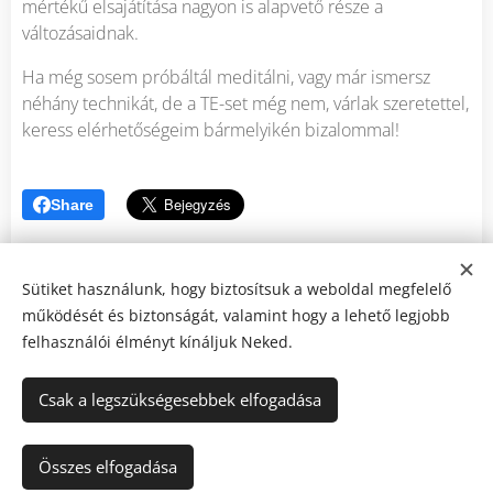
mértékű elsajátítása nagyon is alapvető része a
változásaidnak.
Ha még sosem próbáltál meditálni, vagy már ismersz
néhány technikát, de a TE-set még nem, várlak szeretettel,
keress elérhetőségeim bármelyikén bizalommal!
Share
Sütiket használunk, hogy biztosítsuk a weboldal megfelelő
működését és biztonságát, valamint hogy a lehető legjobb
felhasználói élményt kínáljuk Neked.
Tudatos Elme / A módszer, ami elvezet önmagadhoz.
Felnőttképzési regisztrációs szám: B/2023/000891
Csak a legszükségesebbek elfogadása
Certified member of NGH
Kapcsolat
Sütik
Összes elfogadása