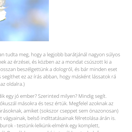
n tudta meg, hogy a legjobb barátjánál nagyon súlyos
nek az érzései, és közben az a mondat csúszott ki a
hosszan beszélgettünk a dologról, és bár minden eset
s segíthet ez az írás abban, hogy másként lássatok rá
az oldalra.)
ik egy jó ember? Szerinted milyen? Mindig segít.
ókuszál másokra és tesz értük. Megfelel azoknak az
várásoknak, amiket (sokszor cseppet sem önazonosan)
 vágyainak, belső indíttatásainak félretolása árán is.
 burok - testünk-lelkünk-elménk egy komplett,