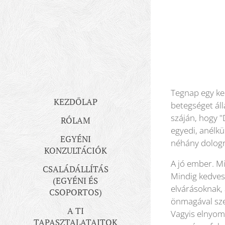
Tegnap egy ke
KEZDŐLAP
betegséget áll
száján, hogy "
RÓLAM
egyedi, anélkü
EGYÉNI
néhány dologra
KONZULTÁCIÓK
A jó ember. Mi
CSALÁDÁLLÍTÁS
Mindig kedves
(EGYÉNI ÉS
elvárásoknak,
CSOPORTOS)
önmagával szem
A TI
Vagyis elnyom.
TAPASZTALATAITOK