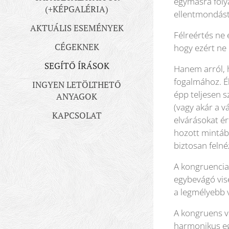
egymásra folya
(+KÉPGALÉRIA)
ellentmondást
AKTUÁLIS ESEMÉNYEK
Félreértés ne
CÉGEKNEK
hogy ezért ne 
SEGÍTŐ ÍRÁSOK
Hanem arról, 
fogalmához. Él
INGYEN LETÖLTHETŐ
épp teljesen s
ANYAGOK
(vagy akár a v
KAPCSOLAT
elvárásokat é
hozott mintábó
biztosan felné
A kongruencia 
egybevágó vise
a legmélyebb v
A kongruens vi
harmonikus eg