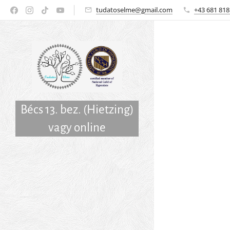
tudatoselme@gmail.com
+43 681 818
Bécs 13. bez. (Hietzing)
vagy online