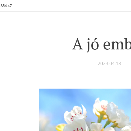
 854 47
A jó em
2023.04.18