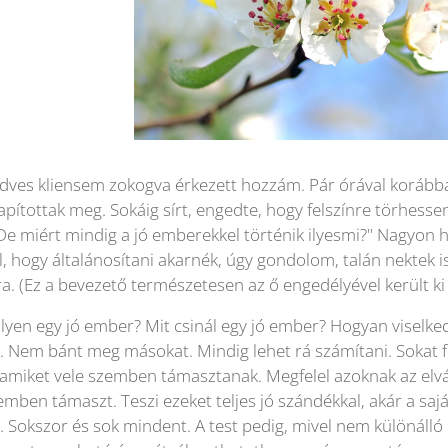
dves kliensem zokogva érkezett hozzám. Pár órával korábba
apítottak meg. Sokáig sírt, engedte, hogy felszínre törhesse
De miért mindig a jó emberekkel történik ilyesmi?" Nagyon 
l, hogy általánosítani akarnék, úgy gondolom, talán nektek i
. (Ez a bevezető természetesen az ő engedélyével került ki 
lyen egy jó ember? Mit csinál egy jó ember? Hogyan viselked
. Nem bánt meg másokat. Mindig lehet rá számítani. Sokat f
 amiket vele szemben támasztanak. Megfelel azoknak az el
ben támaszt. Teszi ezeket teljes jó szándékkal, akár a saját
 Sokszor és sok mindent. A test pedig, mivel nem különálló