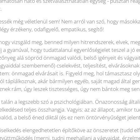
matosan ható és szétválaszthatatlan egység - pusztán reagá
.
 essék még véletlenül sem! Nem arról van szó, hogy mások
légy érzékeny, odafigyelő, empatikus, segítő!
hogy vizsgáld meg, benned milyen hitrendszerek, elvek, me
j a gyanúval, hogy tudattalanul egyenlőségjelet teszel a jó 
zőnyeg alá söpröd önmagad valódi, belső igényeit és vágyait,
ágyaiddal szembemenő) cselekvést, teljesítést, elvárásoknak
rtem: önmagad elvárásait is. Figyeld meg, hol támasztasz 
l táplálkoznak, akár bármilyen egyéb, saját magad által gen
znek rám, úgy leszek tisztességes, úgy nem bántok meg senki
talán a legszebb szó a pszichológiában. Önazonosság általi 
lkedésed teljes összhangja. Vagyis: az az állapot, amikor tu
alód, a belső éned diktál (és ez nem öntörvényűséget jelent!
selkedés elengedhetetlen építőköve az önszeretet (tudd elfo
yüttműködés (merni, tudni meghallani a vágyaidat, érzelme