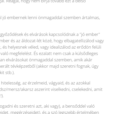
l. Reagál, hogy nem bírja tovább ezt a belső
kal jó embernek lenni önmagaddal szemben ártalmas,
ggyőződések és elvárások kapcsolódnak a "jó ember"
ember és az áldozat-lét közé, hogy elbagatellizálod vagy
 és helyesnek véled, vagy idealizálod az erődön felüli
 való megfelelést. És ezalatt nem csak a külsődleges
olyan elvárásokat önmagaddal szemben, amik akár
erált tévképzetből (akkor majd szeretni fognak, úgy
t stb.).
hitelesség, az érzelmeid, vágyaid, és az azokkal
dsz/mersz/akarsz aszerint viselkedni, cselekedni, amit
).
gadni és szeretni azt, aki vagy), a bensőddel való
idet, megérzéseidet), és a szó legszebb értelmében